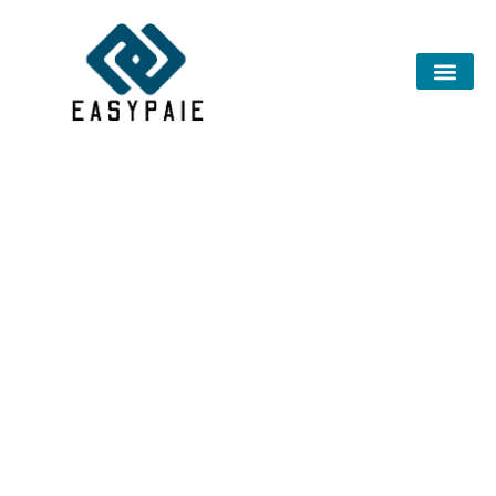
Guide complet des solutions et
tendances en entrepreneuriat
Découvrez Easypaie, votre source incontournable
pour des guides pratiques sur la création d’entreprise,
les innovations e-commerce, les stratégies marketing
B2B et bien plus. Profitez d’astuces pour réussir en
2024 avec des outils comme Excel, le dropshipping, ou
encore l’analyse stratégique de marché.